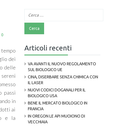
0
Articoli recenti
in tempo
glio dei
VA AVANTI IL NUOVO REGOLAMENTO
ro delle
SUL BIOLOGICO UE
 sereni
CINA, DISERBARE SENZA CHIMICA CON
IL LASER
romesso
NUOVI CODICI DOGANALI PER IL
o passi
BIOLOGICO USA
rando in
BENE IL MERCATO BIOLOGICO IN
otti ai
FRANCIA
IN OREGON LE API MUOIONO DI
vo e la
VECCHIAIA