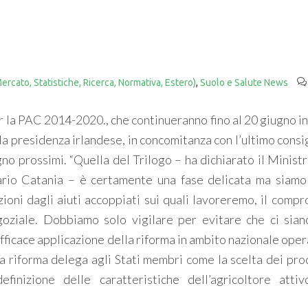
ercato, Statistiche, Ricerca, Normativa, Estero)
,
Suolo e Salute News
per la PAC 2014-2020., che continueranno fino al 20 giugno 
la presidenza irlandese, in concomitanza con l’ultimo consi
gno prossimi. “Quella del Trilogo – ha dichiarato il Minist
Mario Catania – è certamente una fase delicata ma siamo
zioni dagli aiuti accoppiati sui quali lavoreremo, il comp
goziale. Dobbiamo solo vigilare per evitare che ci sian
efficace applicazione della riforma in ambito nazionale ope
la riforma delega agli Stati membri come la scelta dei prod
efinizione delle caratteristiche dell’agricoltore atti