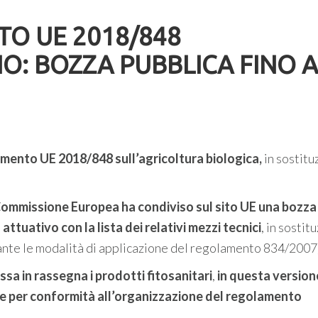
O UE 2018/848
IO: BOZZA PUBBLICA FINO A
olamento UE 2018/848 sull’agricoltura biologica,
in sostitu
Commissione Europea
ha condiviso sul sito UE una bozza
tuativo con la lista dei relativi mezzi tecnici
, in sostit
nte le modalità di applicazione del regolamento 834/2007
ssa in rassegna i prodotti fitosanitari
,
in questa version
ate per conformità all’organizzazione del regolamento