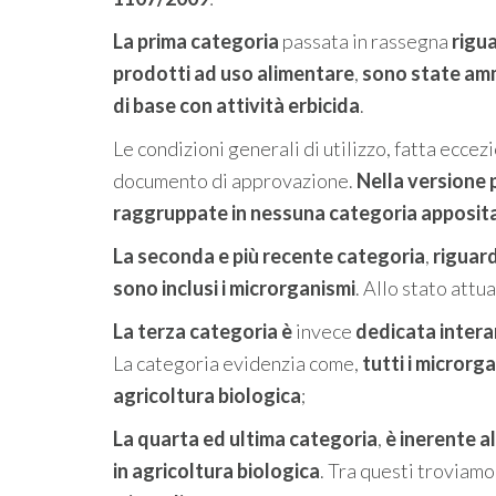
La prima categoria
passata in rassegna
rigu
prodotti ad uso alimentare
,
sono state amm
di base con attività erbicida
.
Le condizioni generali di utilizzo, fatta eccezi
documento di approvazione.
Nella versione
raggruppate in nessuna categoria apposit
La seconda e più recente categoria
,
riguard
sono inclusi i microrganismi
. Allo stato attu
La terza categoria è
invece
dedicata inter
La categoria evidenzia come,
tutti i microrg
agricoltura biologica
;
La quarta ed ultima categoria
,
è inerente a
in agricoltura biologica
. Tra questi troviamo