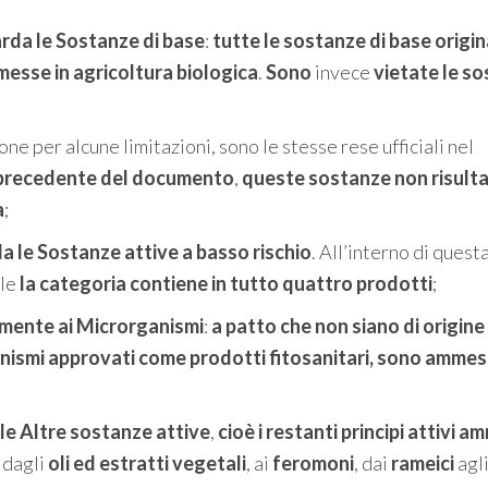
arda le Sostanze di base
:
tutte le sostanze di base origi
esse in agricoltura biologica
.
Sono
invece
vietate le s
one per alcune limitazioni, sono le stesse rese ufficiali nel
 precedente del documento
,
queste sostanze non risult
a
;
a le Sostanze attive a basso rischio
. All’interno di quest
ale
la categoria contiene in tutto quattro prodotti
;
amente ai Microrganismi
:
a patto che non siano di origin
anismi approvati come prodotti fitosanitari, sono ammess
lle Altre sostanze attive
,
cioè i restanti principi attivi a
 dagli
oli ed estratti vegetali
, ai
feromoni
, dai
rameici
agl