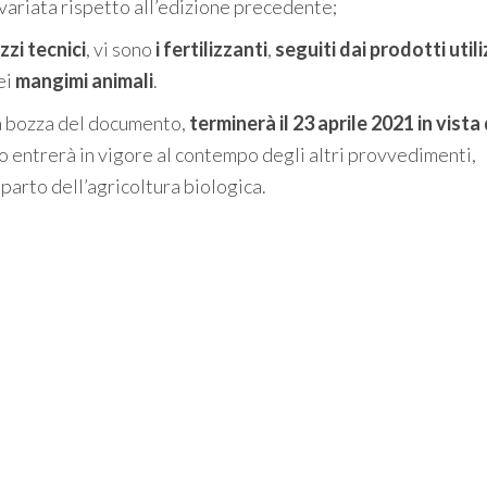
 variata rispetto all’edizione precedente;
zzi tecnici
, vi sono
i fertilizzanti
,
seguiti dai prodotti utili
ei
mangimi animali
.
a bozza del documento,
terminerà il 23 aprile 2021 in vista
to entrerà in vigore al contempo degli altri provvedimenti,
mparto dell’agricoltura biologica.