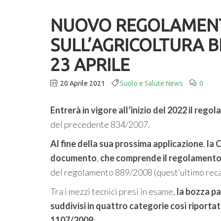
NUOVO REGOLAMENT
SULL’AGRICOLTURA B
23 APRILE
20 Aprile 2021
Suolo e Salute News
0
Entrerà in vigore all’inizio del 2022 il reg
del precedente 834/2007.
Al fine della sua prossima applicazione
,
la 
documento
,
che comprende il regolamento at
del regolamento 889/2008 (quest’ultimo reca
Tra i mezzi tecnici presi in esame,
la bozza pa
suddivisi in quattro categorie così riport
1107/2009
: