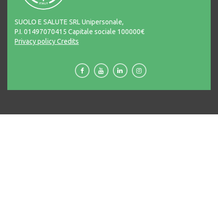
SUOLO E SALUTE SRL Unipersonale,
P.I. 01497070415 Capitale sociale 100000€
Privacy policy
Credits