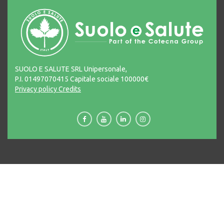
SUOLO E SALUTE SRL Unipersonale,
P.I. 01497070415 Capitale sociale 100000€
Privacy policy
Credits