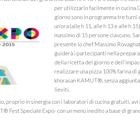
per utilizzarlo facilmente in cucina.
giorno sono in programma tre turni 
un’ora (alle h 11, alle h 13 e alle h 15
massimo di 15 persone ciascuno. Sa
presente lo chef Massimo Rovagnat
guiderà i partecipanti nella prepar
della ricetta del giorno e dell’impa
realizzare una pizza 100% farina di 
khorasan KAMUT®, senza aggiunta
lieviti.
o, proprio in sinergia con i laboratori di cucina gratuiti, av
UT® Fest Speciale Expo- con un menù inedito a base di gran