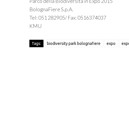
Parco della Biodiversità in Expo 2015
BolognaFiere S.p.A.
Tel: 051 282905/ Fax: 0516374037
KMU
Tags:
biodiversity park bolognafiere
expo
exp