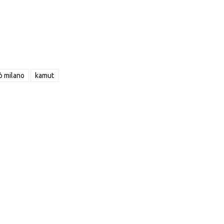
ò milano
kamut