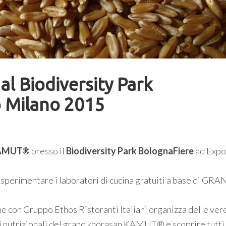
l Biodiversity Park
 Milano 2015
AMUT®
presso il
Biodiversity Park BolognaFiere
ad Expo
 sperimentare i laboratori di cucina gratuiti a base di GR
e con Gruppo Ethos Ristoranti Italiani organizza delle ver
ci nutrizionali del grano khorasan KAMUT® e scoprire tutti 