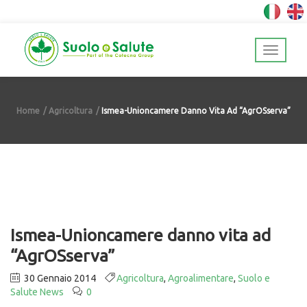
Home
Agricoltura
Ismea-Unioncamere Danno Vita Ad “AgrOSserva”
Ismea-Unioncamere danno vita ad
“AgrOSserva”
30 Gennaio 2014
Agricoltura
,
Agroalimentare
,
Suolo e
Salute News
0