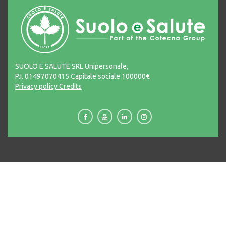
SUOLO E SALUTE SRL Unipersonale,
P.I. 01497070415 Capitale sociale 100000€
Privacy policy
Credits