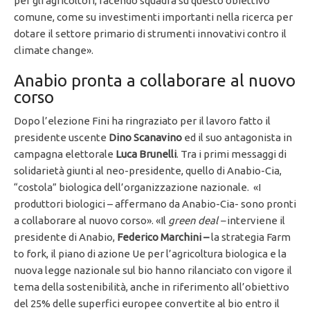
per gli agricoltori, facendo squadra su questo obiettivo
comune, come su investimenti importanti nella ricerca per
dotare il settore primario di strumenti innovativi contro il
climate change».
Anabio pronta a collaborare al nuovo
corso
Dopo l’elezione Fini ha ringraziato per il lavoro fatto il
presidente uscente
Dino Scanavino
ed il suo antagonista in
campagna elettorale
Luca Brunelli
. Tra i primi messaggi di
solidarietà giunti al neo-presidente, quello di Anabio-Cia,
“costola” biologica dell’organizzazione nazionale. «I
produttori biologici – affermano da Anabio-Cia- sono pronti
a collaborare al nuovo corso». «Il
green deal –
interviene il
presidente di Anabio,
Federico Marchini –
la strategia Farm
to fork, il piano di azione Ue per l’agricoltura biologica e la
nuova legge nazionale sul bio hanno rilanciato con vigore il
tema della sostenibilità, anche in riferimento all’obiettivo
del 25% delle superfici europee convertite al bio entro il