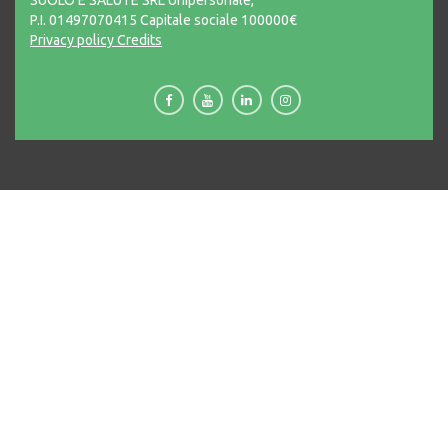
SUOLO E SALUTE SRL Unipersonale,
P.I. 01497070415 Capitale sociale 100000€
Privacy policy
Credits