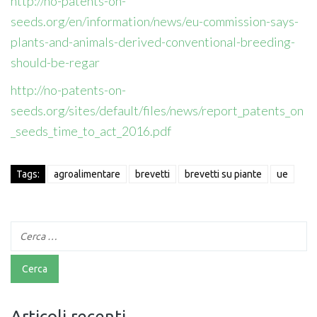
http://no-patents-on-
seeds.org/en/information/news/eu-commission-says-
plants-and-animals-derived-conventional-breeding-
should-be-regar
http://no-patents-on-
seeds.org/sites/default/files/news/report_patents_on
_seeds_time_to_act_2016.pdf
Tags:
agroalimentare
brevetti
brevetti su piante
ue
Articoli recenti