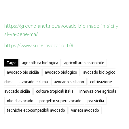
https://greenplanet.net/avocado-bio-made-in-sicily-
si-va-bene-ma/
https://www.superavocado.it/#
Tags:
agricoltura biologica
agricoltura sostenibile
avocado bio sicilia
avocado biologico
avocado biologico
clima
avocado e clima
avocado siciliano
coltivazione
avocado sicilia
colture tropicali italia
innovazione agricola
olio di avocado
progetto superavocado
psr sicilia
tecniche ecocompatibili avocado
varietà avocado