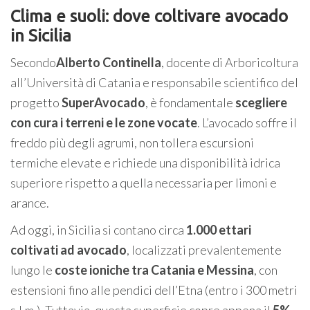
Clima e suoli: dove coltivare avocado
in Sicilia
Secondo
Alberto Continella
, docente di Arboricoltura
all’Università di Catania e responsabile scientifico del
progetto
SuperAvocado
, è fondamentale
scegliere
con cura i terreni e le zone vocate
. L’avocado soffre il
freddo più degli agrumi, non tollera escursioni
termiche elevate e richiede una disponibilità idrica
superiore rispetto a quella necessaria per limoni e
arance.
Ad oggi, in Sicilia si contano circa
1.000 ettari
coltivati ad avocado
, localizzati prevalentemente
lungo le
coste ioniche tra Catania e Messina
, con
estensioni fino alle pendici dell’Etna (entro i 300 metri