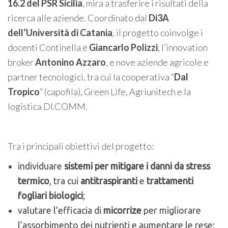
16.2 del PSR Sicilia
, mira a trasferire i risultati della
ricerca alle aziende. Coordinato dal
Di3A
dell’Università di Catania
, il progetto coinvolge i
docenti Continella e
Giancarlo Polizzi
, l’innovation
broker
Antonino Azzaro
, e nove aziende agricole e
partner tecnologici, tra cui la cooperativa “
Dal
Tropico
” (capofila), Green Life, Agriunitech e la
logistica DI.COMM.
Tra i principali obiettivi del progetto:
individuare
sistemi per mitigare i danni da stress
termico
, tra cui
antitraspiranti
e
trattamenti
fogliari biologici
;
valutare l’efficacia di
micorrize
per migliorare
l’assorbimento dei nutrienti e aumentare le rese;