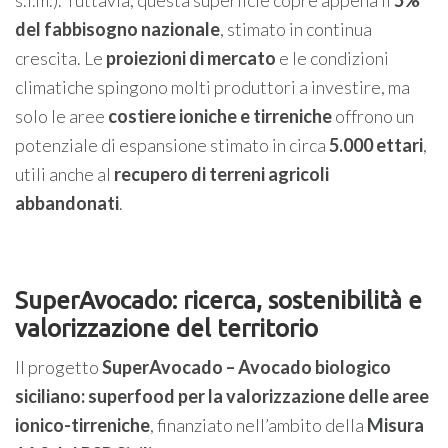
s.l.m.). Tuttavia, questa superficie copre appena il
5%
del fabbisogno nazionale
, stimato in continua
crescita. Le
proiezioni di mercato
e le condizioni
climatiche spingono molti produttori a investire, ma
solo le aree
costiere ioniche e tirreniche
offrono un
potenziale di espansione stimato in circa
5.000 ettari
,
utili anche al
recupero di terreni agricoli
abbandonati
.
SuperAvocado: ricerca, sostenibilità e
valorizzazione del territorio
Il progetto
SuperAvocado – Avocado biologico
siciliano: superfood per la valorizzazione delle aree
ionico-tirreniche
, finanziato nell’ambito della
Misura