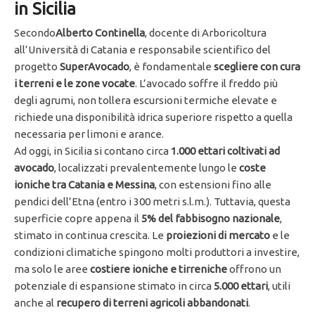
in Sicilia
Secondo
Alberto Continella
, docente di Arboricoltura
all’Università di Catania e responsabile scientifico del
progetto
SuperAvocado
, è fondamentale
scegliere con cura
i terreni e le zone vocate
. L’avocado soffre il freddo più
degli agrumi, non tollera escursioni termiche elevate e
richiede una disponibilità idrica superiore rispetto a quella
necessaria per limoni e arance.
Ad oggi, in Sicilia si contano circa
1.000 ettari coltivati ad
avocado
, localizzati prevalentemente lungo le
coste
ioniche tra Catania e Messina
, con estensioni fino alle
pendici dell’Etna (entro i 300 metri s.l.m.). Tuttavia, questa
superficie copre appena il
5% del fabbisogno nazionale
,
stimato in continua crescita. Le
proiezioni di mercato
e le
condizioni climatiche spingono molti produttori a investire,
ma solo le aree
costiere ioniche e tirreniche
offrono un
potenziale di espansione stimato in circa
5.000 ettari
, utili
anche al
recupero di terreni agricoli abbandonati
.