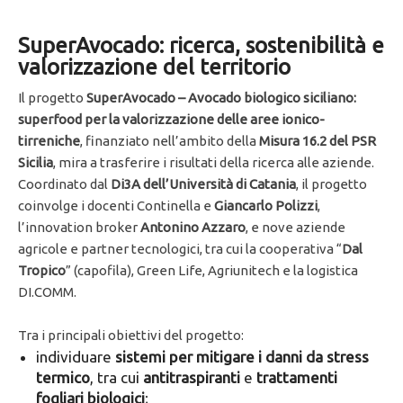
SuperAvocado: ricerca, sostenibilità e
valorizzazione del territorio
Il progetto
SuperAvocado – Avocado biologico siciliano:
superfood per la valorizzazione delle aree ionico-
tirreniche
, finanziato nell’ambito della
Misura 16.2 del PSR
Sicilia
, mira a trasferire i risultati della ricerca alle aziende.
Coordinato dal
Di3A dell’Università di Catania
, il progetto
coinvolge i docenti Continella e
Giancarlo Polizzi
,
l’innovation broker
Antonino Azzaro
, e nove aziende
agricole e partner tecnologici, tra cui la cooperativa “
Dal
Tropico
” (capofila), Green Life, Agriunitech e la logistica
DI.COMM.
Tra i principali obiettivi del progetto:
individuare
sistemi per mitigare i danni da stress
termico
, tra cui
antitraspiranti
e
trattamenti
fogliari biologici
;