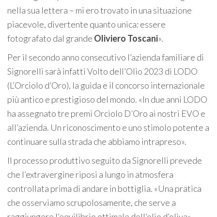
nella sua lettera – mi ero trovato in una situazione
piacevole, divertente quanto unica: essere
fotografato dal grande
Oliviero Toscani
».
Per il secondo anno consecutivo l’azienda familiare di
Signorelli sarà infatti Volto dell’Olio 2023 di LODO
(L’Orciolo d’Oro), la guida e il concorso internazionale
più antico e prestigioso del mondo. «In due anni LODO
ha assegnato tre premi Orciolo D’Oro ai nostri EVO e
all’azienda. Un riconoscimento e uno stimolo potente a
continuare sulla strada che abbiamo intrapreso».
Il processo produttivo seguito da Signorelli prevede
che l’extravergine riposi a lungo in atmosfera
controllata prima di andare in bottiglia. «Una pratica
che osserviamo scrupolosamente, che serve a
raggiungere l’equilibrio ottimale dell’olio d’oliva».