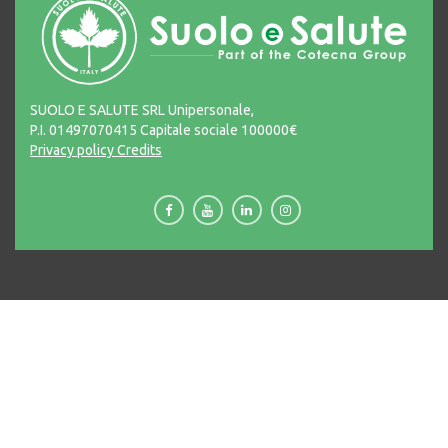
SUOLO E SALUTE SRL Unipersonale,
P.I. 01497070415 Capitale sociale 100000€
Privacy policy
Credits