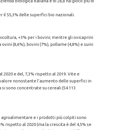
azienda biologica italiana è di 28,8 ha (poco più di
il 55,3% delle superfici bio nazionali.
icoltura, +3% per i bovini; mentre gli ovicaprini
 ovini (8,6%), bovini (7%), pollame (4,8%) e suini
l 2020 e del, 7,3% rispetto al 2019. Vite e
valore nonostante l’aumento delle superfici in
a si sono concentrate su cereali (54.113
 agroalimentare e i prodotti più colpiti sono
,6% rispetto al 2020 (ma la crescita è del 4,5% se