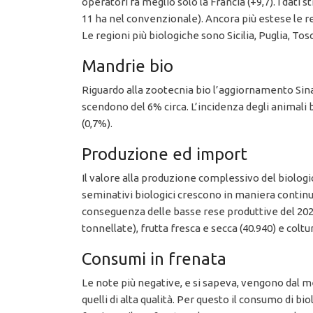
operatori fa meglio solo la Francia (+9,7). I dati s
11 ha nel convenzionale). Ancora più estese le re
Le regioni più biologiche sono Sicilia, Puglia, T
Mandrie bio
Riguardo alla zootecnia bio l’aggiornamento Sinab
scendono del 6% circa. L’incidenza degli animali bi
(0,7%).
Produzione ed import
Il valore alla produzione complessivo del biologico
seminativi biologici crescono in maniera continu
conseguenza delle basse rese produttive del 2020 e
tonnellate), frutta fresca e secca (40.940) e coltur
Consumi in frenata
Le note più negative, e si sapeva, vengono dal me
quelli di alta qualità. Per questo il consumo di bio