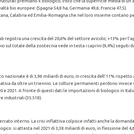
trutturali premiano il biologico, visto che la superficie media di un’
altà bio europee: (Spagna 54,8 ha; Germania 49,6; Francia 47,5).
oscana, Calabria ed Emilia-Romagna che nel loro insieme contano per 
 registra una crescita del 20,6% del settore avicolo; +13% per l’ap
o sul totale della zootecnia vede in testa i caprini (9,4%) seguiti da
 nazionale è di 3,96 miliardi di euro, in crescita dell’11% rispetto a
ativa da oltre un triennio. Le colture permanenti perdono invece 
 2021. A fronte di questi dati le importazioni di biologico in Itali
e industriali (35.518).
rcato interno. La crisi inflattiva colpisce infatti anche la domanda
logico si attesta nel 2021 di 3,38 miliardi di euro, in flessione del 4