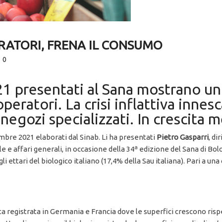
RATORI, FRENA IL CONSUMO
0
 2021 presentati al Sana mostrano 
operatori. La crisi inflattiva innes
egozi specializzati. In crescita m
cembre 2021 elaborati dal Sinab. Li ha presentati
Pietro Gasparri
, di
a
e e affari generali, in occasione della 34
edizione del Sana di Bol
gli ettari del biologico italiano (17,4% della Sau italiana). Pari a u
ta registrata in Germania e Francia dove le superfici crescono ris