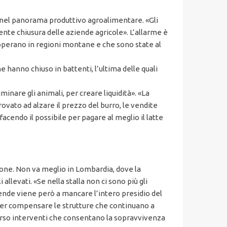
nza nel panorama produttivo agroalimentare. «Gli
nte chiusura delle aziende agricole». L’allarme è
 operano in regioni montane e che sono state al
e hanno chiuso in battenti, l’ultima delle quali
inare gli animali, per creare liquidità». «La
ovato ad alzare il prezzo del burro, le vendite
cendo il possibile per pagare al meglio il latte
zione. Non va meglio in Lombardia, dove la
llevati. «Se nella stalla non ci sono più gli
ende viene però a mancare l’intero presidio del
i per compensare le strutture che continuano a
verso interventi che consentano la sopravvivenza