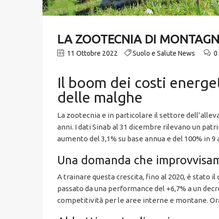
LA ZOOTECNIA DI MONTAGNA
11 Ottobre 2022
Suolo e Salute News
0
Il boom dei costi energet
delle malghe
La zootecnia e in particolare il settore dell’all
anni. I dati Sinab al 31 dicembre rilevano un pat
aumento del 3,1% su base annua e del 100% in 9 
Una domanda che improvvisam
A trainare questa crescita, fino al 2020, è stato i
passato da una performance del +6,7% a un decrem
competitività per le aree interne e montane. Or