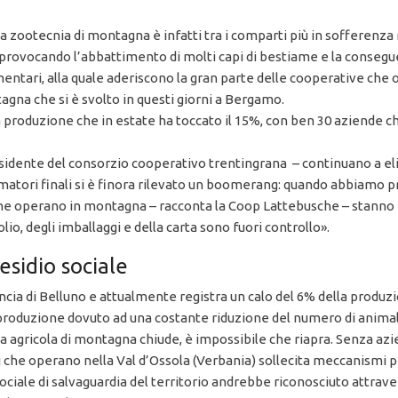
o, la zootecnia di montagna è infatti tra i comparti più in soffere
 provocando l’abbattimento di molti capi di bestiame e la consegue
mentari, alla quale aderiscono la gran parte delle cooperative che
gna che si è svolto in questi giorni a Bergamo.
la produzione che in estate ha toccato il 15%, con ben 30 aziende ch
esidente del consorzio cooperativo trentingrana – continuano a elim
umatori finali si è finora rilevato un boomerang: quando abbiamo pr
he operano in montagna – racconta la Coop Lattebusche – stanno fa
olio, degli imballaggi e della carta sono fuori controllo».
esidio sociale
incia di Belluno e attualmente registra un calo del 6% della produ
 produzione dovuto ad una costante riduzione del numero di animali a
a agricola di montagna chiude, è impossibile che riapra. Senza azi
tori che operano nella Val d’Ossola (Verbania) sollecita meccanism
sociale di salvaguardia del territorio andrebbe riconosciuto attra