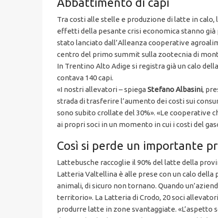
Abbattimento di capi
Tra costi alle stelle e produzione di latte in cal
effetti della pesante crisi economica stanno già
stato lanciato dall’Alleanza cooperative agroali
centro del primo summit sulla zootecnia di monta
In Trentino Alto Adige si registra già un calo del
contava 140 capi.
«I nostri allevatori – spiega
Stefano Albasini
, pr
strada di trasferire l’aumento dei costi sui cons
sono subito crollate del 30%». «Le cooperative c
ai propri soci in un momento in cui i costi del gas
Così si perde un importante pr
Lattebusche raccoglie il 90% del latte della prov
Latteria Valtellina è alle prese con un calo della
animali, di sicuro non tornano. Quando un’aziend
territorio». La Latteria di Crodo, 20 soci alleva
produrre latte in zone svantaggiate. «L’aspetto 