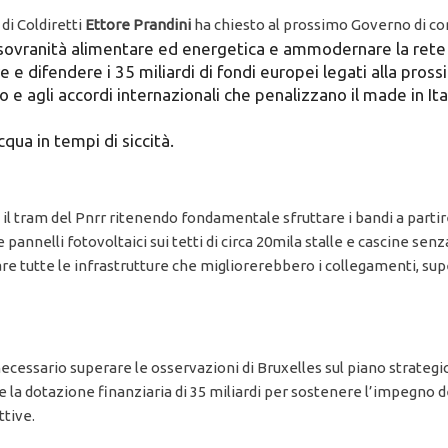
di Coldiretti
Ettore Prandini
ha chiesto al prossimo Governo di con
la sovranità alimentare ed energetica e ammodernare la rete 
e e difendere i 35 miliardi di fondi europei legati alla pross
ico e agli accordi internazionali che penalizzano il made in Ita
cqua in tempi di siccità.
l tram del Pnrr ritenendo fondamentale sfruttare i bandi a partire da
e pannelli fotovoltaici sui tetti di circa 20mila stalle e cascine sen
occare tutte le infrastrutture che migliorerebbero i collegamenti, su
 necessario superare le osservazioni di Bruxelles sul piano strategi
 dotazione finanziaria di 35 miliardi per sostenere l’impegno degl
ttive.