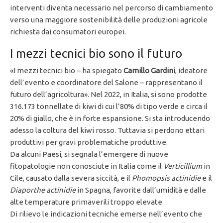
interventi diventa necessario nel percorso di cambiamento
verso una maggiore sostenibilità delle produzioni agricole
richiesta dai consumatori europei.
I mezzi tecnici bio sono il futuro
«I mezzi tecnici bio – ha spiegato
Camillo Gardini
, ideatore
dell’evento e coordinatore del Salone – rappresentano il
futuro dell’agricoltura». Nel 2022, in Italia, si sono prodotte
316.173 tonnellate di kiwi di cui l’80% di tipo verde e circa il
20% di giallo, che è in forte espansione. Si sta introducendo
adesso la coltura del kiwi rosso. Tuttavia si perdono ettari
produttivi per gravi problematiche produttive.
Da alcuni Paesi, si segnala l’emergere di nuove
fitopatologie non conosciute in Italia come il
Verticillium
in
Cile, causato dalla severa siccità, e il
Phomopsis
actinidie
e il
Diaporthe actinidie
in Spagna, favorite dall’umidità e dalle
alte temperature primaverili troppo elevate.
Di rilievo le indicazioni tecniche emerse nell’evento che