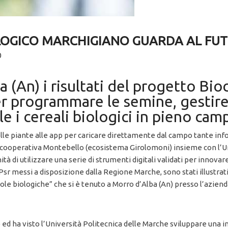
IOLOGICO MARCHIGIANO GUARDA AL FU
0
 (An) i risultati del progetto Bio
 programmare le semine, gestire 
e i cereali biologici in pieno cam
le piante alle app per caricare direttamente dal campo tante inform
a cooperativa Montebello (ecosistema Girolomoni) insieme con l’Un
tà di utilizzare una serie di strumenti digitali validati per innovare
di Psr messi a disposizione dalla Regione Marche, sono stati illustra
icole biologiche” che si è tenuto a Morro d’Alba (An) presso l’azien
ro ed ha visto l’Università Politecnica delle Marche sviluppare una i