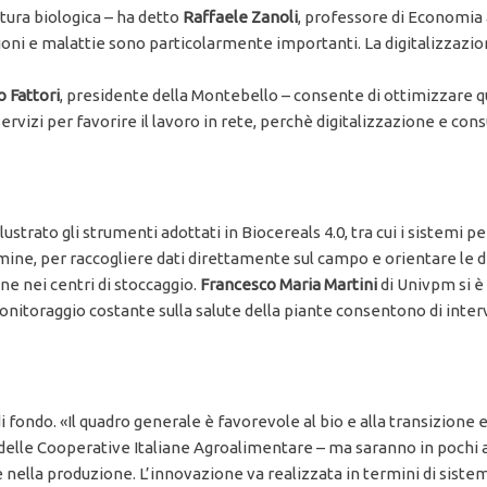
ltura biologica – ha detto
Raffaele Zanoli
, professore di Economia a
oni e malattie sono particolarmente importanti. La digitalizzazion
 Fattori
, presidente della Montebello – consente di ottimizzare q
servizi per favorire il lavoro in rete, perchè digitalizzazione e co
strato gli strumenti adottati in Biocereals 4.0, tra cui i sistemi 
ne, per raccogliere dati direttamente sul campo e orientare le de
ne nei centri di stoccaggio.
Francesco Maria Martini
di Univpm si è 
 monitoraggio costante sulla salute della piante consentono di in
i fondo. «Il quadro generale è favorevole al bio e alla transizione 
 delle Cooperative Italiane Agroalimentare – ma saranno in pochi
nella produzione. L’innovazione va realizzata in termini di sistema