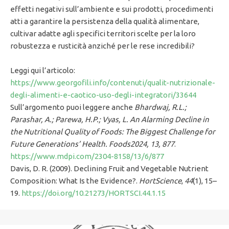
effetti negativi sull’ambiente e sui prodotti, procedimenti
atti a garantire la persistenza della qualità alimentare,
cultivar adatte agli specifici territori scelte per la loro
robustezza e rusticità anziché per le rese incredibili?
Leggi qui l’articolo:
https://www.georgofili.info/contenuti/qualit-nutrizionale-
degli-alimenti-e-caotico-uso-degli-integratori/33644
Sull’argomento puoi leggere anche
Bhardwaj, R.L.;
Parashar, A.; Parewa, H.P.; Vyas, L. An Alarming Decline in
the Nutritional Quality of Foods: The Biggest Challenge for
Future Generations’ Health. Foods2024, 13, 877
.
https://www.mdpi.com/2304-8158/13/6/877
Davis, D. R. (2009). Declining Fruit and Vegetable Nutrient
Composition: What Is the Evidence?.
HortScience
,
44
(1), 15–
19.
https://doi.org/10.21273/HORTSCI.44.1.15