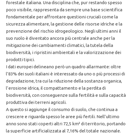
forestale italiana. Una disciplina che, pur restando spesso
poco visibile, rappresenta da sempre una base scientifica
fondamentale per affrontare questioni cruciali come la
sicurezza alimentare, la gestione delle risorse idriche e la
prevenzione del rischio idrogeologico. Negli ultimi anni il
suo ruolo è diventato ancora più centrale anche per la
mitigazione dei cambiamenti climatici, la tutela della
biodiversità, i ripristini ambientali e la valorizzazione dei
prodotti tipici.
I dati europei delineano però un quadro allarmante: oltre
l’83% dei suoli italiani è interessato da uno o più processi di
degradazione, tra cui la riduzione della sostanza organica,
l’erosione idrica, il compattamento e la perdita di
biodiversità, con conseguenze sulla fertilità e sulla capacità
produttiva dei terreni agricoli.
A questo si aggiunge il consumo di suolo, che continua a
crescere e riguarda spesso le aree più fertili. Nell’ultimo
anno sono stati coperti altri 72,5 km² di territorio, portando
la superficie artificializzata al 7,16% del totale nazionale.