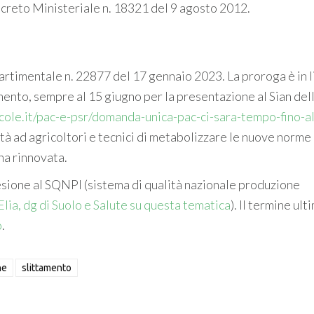
ecreto Ministeriale n. 18321 del 9 agosto 2012.
artimentale n. 22877 del 17 gennaio 2023. La proroga è in 
mento, sempre al 15 giugno per la presentazione al Sian del
icole.it/pac-e-psr/domanda-unica-pac-ci-sara-tempo-fino-a
lità ad agricoltori e tecnici di metabolizzare le nuove norme
na rinnovata.
esione al SQNPI (sistema di qualità nazionale produzione
Elia, dg di Suolo e Salute su questa tematica
). Il termine ult
o
.
ne
slittamento