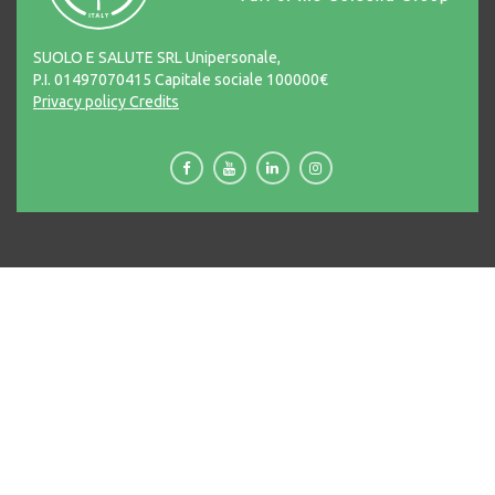
SUOLO E SALUTE SRL Unipersonale,
P.I. 01497070415 Capitale sociale 100000€
Privacy policy
Credits