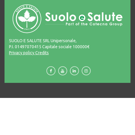
SUOLO E SALUTE SRL Unipersonale,
P.I. 01497070415 Capitale sociale 100000€
Privacy policy
Credits