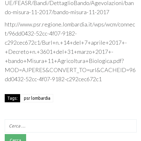
UE/FEASR/Bandi/DettaglioBando/Agevolazioni/ban
do-misura-11-2017/bando-misura-11-2017
http://www.psr.regione.lombardia.it/wps/wcm/connec
t/96dd0432-52cc-4f07-9182-
c292cec672c1/Burl+n.+14+del+7+aprile+2017+-
+Decreto+n.+3601+del+31+marzo+2017+-
+bando+Misura+11+Agricoltura+Biologica.pdf?
MOD=AJPERES&CONVERT_TO=url&CACHEID=96
dd0432-52cc-4f07-9182-c292cec672c1
Tags:
psr lombardia