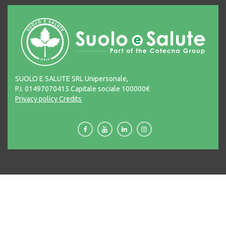
SUOLO E SALUTE SRL Unipersonale,
P.I. 01497070415 Capitale sociale 100000€
Privacy policy
Credits