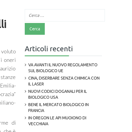
li
Articoli recenti
 voluto
i oneri
VA AVANTI IL NUOVO REGOLAMENTO
aurizio
SUL BIOLOGICO UE
 istanze
CINA, DISERBARE SENZA CHIMICA CON
IL LASER
Emilia-
NUOVI CODICI DOGANALI PER IL
crazia”
BIOLOGICO USA
iliano-
BENE IL MERCATO BIOLOGICO IN
FRANCIA
IN OREGON LE API MUOIONO DI
orme di
VECCHIAIA
, che è