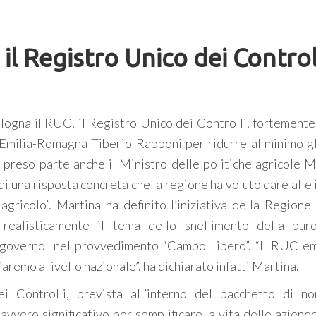
l Registro Unico dei Control
ologna il RUC, il Registro Unico dei Controlli, fortemente
e Emilia-Romagna Tiberio Rabboni per ridurre al minimo gl
a preso parte anche il Ministro delle politiche agricole M
di una risposta concreta che la regione ha voluto dare alle
gricolo”. Martina ha definito l’iniziativa della Regione 
ealisticamente il tema dello snellimento della buro
 governo nel provvedimento “Campo Libero”. “Il RUC em
aremo a livello nazionale”, ha dichiarato infatti Martina.
 Controlli, prevista all’interno del pacchetto di n
vero significativo per semplificare la vita delle aziende