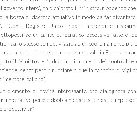
el governo intero”, ha dichiarato il Ministro, ribadendo ch
no la bozza di decreto attuativo in modo da far diventare
. “Con il Registro Unico i nostri imprenditori risparm
ottoposti ad un carico burocratico eccessivo fatto di d
stioni; allo stesso tempo, grazie ad un coordinamento più 
tema di controlli che e’ un modello non solo in Europa ma a
ito il Ministro – “riduciamo il numero dei controlli e
aziende, senza però rinunciare a quella capacità di vigila
alimentare italiano”.
 un elemento di novità interessante che dialogherà con
 un imperativo perché dobbiamo dare alle nostre imprese t
e produttività”.