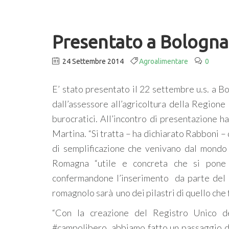
Presentato a Bologna i
24 Settembre 2014
Agroalimentare
0
E’ stato presentato il 22 settembre u.s. a B
dall’assessore all’agricoltura della Region
burocratici. All’incontro di presentazione h
Martina. “Si tratta – ha dichiarato Rabboni – 
di semplificazione che venivano dal mondo a
Romagna “utile e concreta che si pone r
confermandone l’inserimento da parte del
romagnolo sarà uno dei pilastri di quello che f
“Con la creazione del Registro Unico dei
#campolibero, abbiamo fatto un passaggio dav