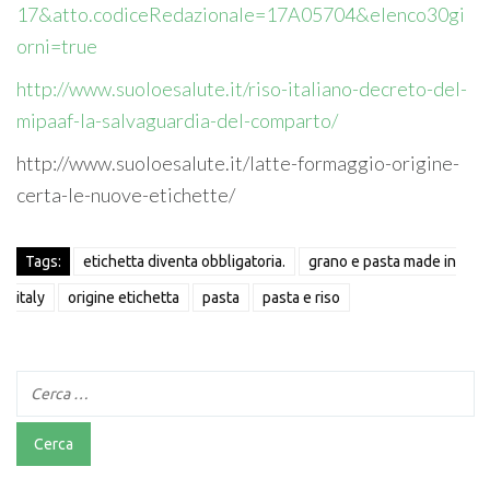
17&atto.codiceRedazionale=17A05704&elenco30gi
orni=true
http://www.suoloesalute.it/riso-italiano-decreto-del-
mipaaf-la-salvaguardia-del-comparto/
http://www.suoloesalute.it/latte-formaggio-origine-
certa-le-nuove-etichette/
Tags:
etichetta diventa obbligatoria.
grano e pasta made in
italy
origine etichetta
pasta
pasta e riso