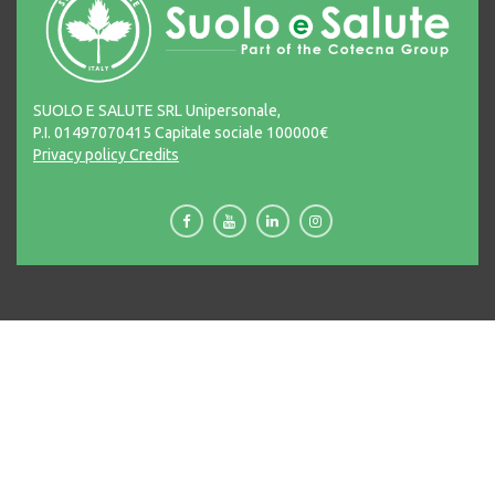
SUOLO E SALUTE SRL Unipersonale,
P.I. 01497070415 Capitale sociale 100000€
Privacy policy
Credits