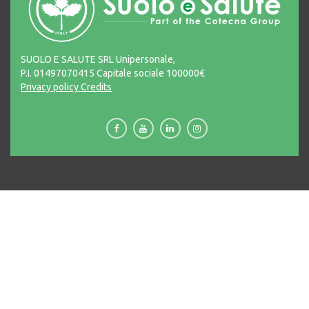
SUOLO E SALUTE SRL Unipersonale,
P.I. 01497070415 Capitale sociale 100000€
Privacy policy
Credits