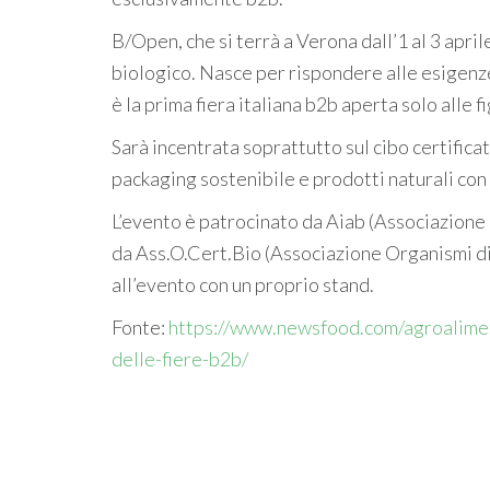
B/Open, che si terrà a Verona dall’1 al 3 april
biologico. Nasce per rispondere alle esigenze
è la prima fiera italiana b2b aperta solo alle 
Sarà incentrata soprattutto sul cibo certific
packaging sostenibile e prodotti naturali con 
L’evento è patrocinato da Aiab (Associazione
da Ass.O.Cert.Bio (Associazione Organismi di 
all’evento con un proprio stand.
Fonte:
https://www.newsfood.com/agroalimen
delle-fiere-b2b/