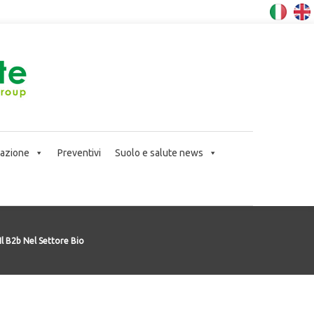
icazione
Preventivi
Suolo e salute news
Il B2b Nel Settore Bio