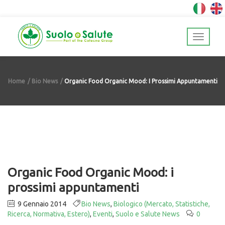
Home
Bio News
Organic Food Organic Mood: I Prossimi Appuntamenti
Organic Food Organic Mood: i
prossimi appuntamenti
9 Gennaio 2014
Bio News
,
Biologico (Mercato, Statistiche,
Ricerca, Normativa, Estero)
,
Eventi
,
Suolo e Salute News
0