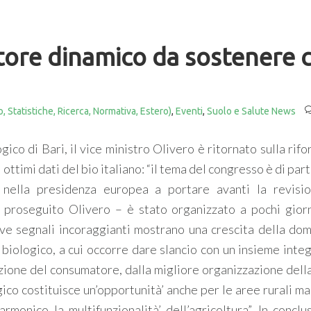
ttore dinamico da sostenere 
, Statistiche, Ricerca, Normativa, Estero)
,
Eventi
,
Suolo e Salute News
co di Bari, il vice ministro Olivero è ritornato sulla rif
ottimi dati del bio italiano: “il tema del congresso è di par
nella presidenza europea a portare avanti la revisi
a proseguito Olivero – è stato organizzato a pochi giorn
 dove segnali incoraggianti mostrano una crescita della do
 biologico, a cui occorre dare slancio con un insieme inte
azione del consumatore, dalla migliore organizzazione della
ogico costituisce un’opportunità’ anche per le aree rurali ma
onico la multifunzionalità’ dell’agricoltura”. In conclus