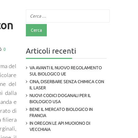
con
0
Articoli recenti
orma del
VA AVANTI IL NUOVO REGOLAMENTO
ticolare
SUL BIOLOGICO UE
CINA, DISERBARE SENZA CHIMICA CON
one del
IL LASER
i dalla
NUOVI CODICI DOGANALI PER IL
manda e
BIOLOGICO USA
BENE IL MERCATO BIOLOGICO IN
grato di
FRANCIA
 filiera
IN OREGON LE API MUOIONO DI
rginali,
VECCHIAIA
ione il