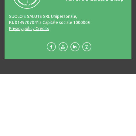
SUOLO E SALUTE SRL Unipersonale,
P.I. 01497070415 Capitale sociale 100000€
Privacy policy
Credits