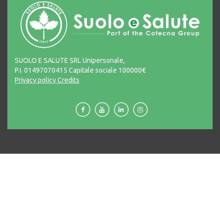
SUOLO E SALUTE SRL Unipersonale,
P.I. 01497070415 Capitale sociale 100000€
Privacy policy
Credits