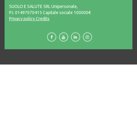
SUOLO E SALUTE SRL Unipersonale,
P.I. 01497070415 Capitale sociale 100000€
Privacy policy
Credits