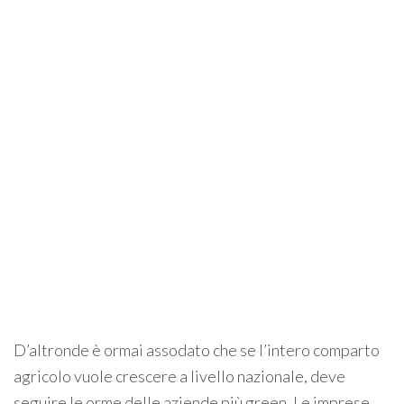
D’altronde è ormai assodato che se l’intero comparto
agricolo vuole crescere a livello nazionale, deve
seguire le orme delle aziende più green. Le imprese