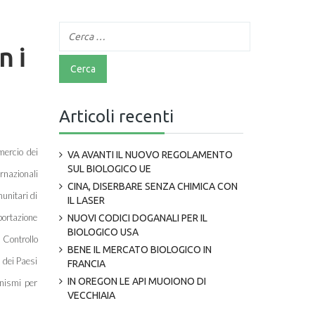
n i
Articoli recenti
mercio dei
VA AVANTI IL NUOVO REGOLAMENTO
SUL BIOLOGICO UE
rnazionali
CINA, DISERBARE SENZA CHIMICA CON
unitari di
IL LASER
portazione
NUOVI CODICI DOGANALI PER IL
BIOLOGICO USA
i Controllo
BENE IL MERCATO BIOLOGICO IN
 dei Paesi
FRANCIA
IN OREGON LE API MUOIONO DI
anismi per
VECCHIAIA