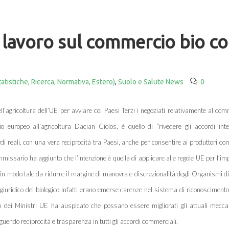
lavoro sul commercio bio co
atistiche, Ricerca, Normativa, Estero)
,
Suolo e Salute News
0
agricoltura dell’UE per avviare coi Paesi Terzi i negoziati relativamente al com
o europeo all’agricoltura Dacian Ciolos, è quello di “rivedere gli accordi inte
 reali, con una vera reciprocità tra Paesi, anche per consentire ai produttori com
missario ha aggiunto che l’intenzione è quella di applicare alle regole UE per l’im
ne, in modo tale da ridurre il margine di manovra e discrezionalità degli Organismi d
o giuridico del biologico infatti erano emerse carenze nel sistema di riconoscimento
glio dei Ministri UE ha auspicato che possano essere migliorati gli attuali mecc
eguendo reciprocità e trasparenza in tutti gli accordi commerciali.