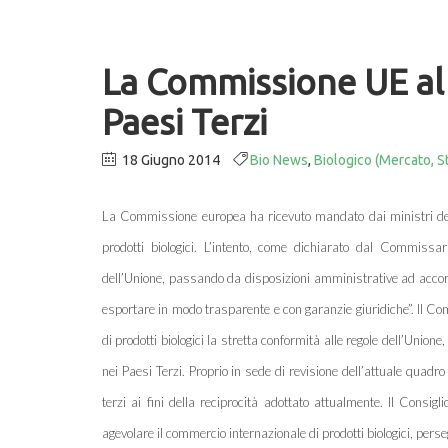
La Commissione UE al 
Paesi Terzi
18 Giugno 2014
Bio News
,
Biologico (Mercato, St
La Commissione europea ha ricevuto mandato dai ministri dell’
prodotti biologici. L’intento, come dichiarato dal Commissari
dell’Unione, passando da disposizioni amministrative ad accordi
esportare in modo trasparente e con garanzie giuridiche”. Il Com
di prodotti biologici la stretta conformità alle regole dell’Unio
nei Paesi Terzi. Proprio in sede di revisione dell’attuale quadr
terzi ai fini della reciprocità adottato attualmente. Il Consi
agevolare il commercio internazionale di prodotti biologici, pers