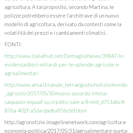
agricoltura. A tal proposito, secondo Martina, le
polizze potrebbero essere l’architrave di un nuovo
modello di agricoltura, derivato da contesti come la
volatilità dei prezzi e i cambiamenti climatici.
FONTI:
http://www.italiafruit.net/DettaglioNews/39847/in-
evidenza/dieci-miliardi-per-le-aziende-agricole-e-
agroalimentari
http://www.ansa.it/canale_terraegusto/notizie/mondo
_agricolo/2017/05/30/nuovo-accordo-intesa-
sanpaolo-mipaaf-su-credito-sale-a-8-mld_d751d6c4-
876a-402f-a5da-dad6a956cf6f.html
http://agronotizie.imagelinenetwork.com/agricoltura-
economia-politica/2017/05/31/agroalimentare-punta-