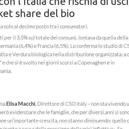
 l’Italia che rischia di usc
ket share del bio
ma solo al decimo posto tra i consumatori.
ti per il 3,5% sul totale dei consumi, lontana da quella della
ermania (6,4%) e Francia (6,5%). Lo conferma lo studio di 
utta e Verdura biologica nella distribuzione organizzata: a 
” e che si è svolto nei giorni scorsi a Copenaghen e in
mania.
rma
Elisa Macchi
, Direttore di CSO Italy – non sta vivendo 
rò evidenziare che le famiglie, che per diversi anni si son
ne un’importante crescita, non stanno diminuendo: quello 
irente a causa della pressione della crisi inflattiva». Se