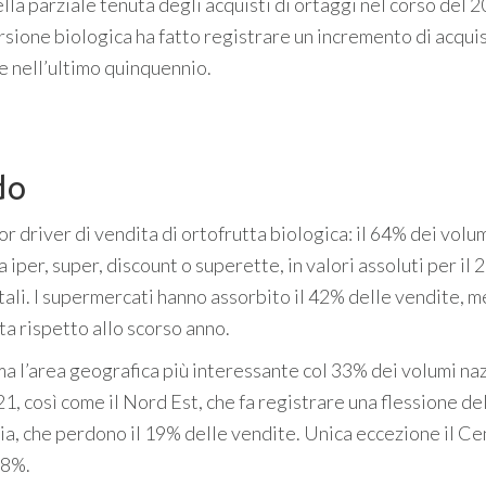
ella parziale tenuta degli acquisti di ortaggi nel corso del 
versione biologica ha fatto registrare un incremento di acqui
e nell’ultimo quinquennio.
do
 driver di vendita di ortofrutta biologica: il 64% dei volum
per, super, discount o superette, in valori assoluti per il 
otali. I supermercati hanno assorbito il 42% delle vendite, m
ita rispetto allo scorso anno.
ma l’area geografica più interessante col 33% dei volumi naz
1, così come il Nord Est, che fa registrare una flessione d
ilia, che perdono il 19% delle vendite. Unica eccezione il Ce
’8%.