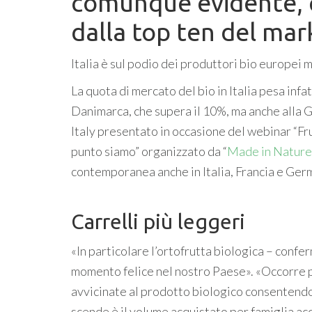
comunque evidente, con
dalla top ten del mar
Italia è sul podio dei produttori bio europei 
La quota di mercato del bio in Italia pesa infat
Danimarca, che supera il 10%, ma anche alla G
Italy presentato in occasione del webinar “Fr
punto siamo” organizzato da “
Made in Nature
contemporanea anche in Italia, Francia e Ger
Carrelli più leggeri
«In particolare l’ortofrutta biologica – confe
momento felice nel nostro Paese». «Occorre pe
avvicinate al prodotto biologico consentendo
scende è il volume acquistato per famiglia acqu