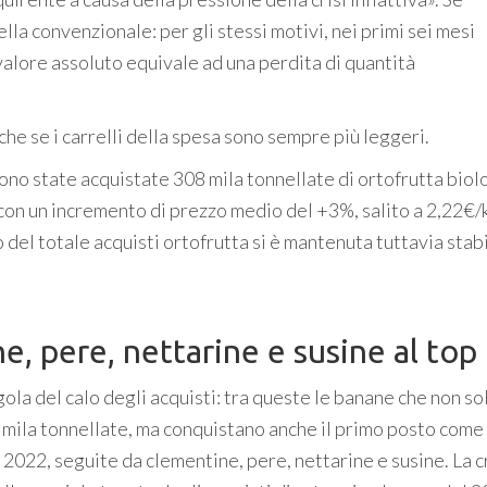
ella convenzionale: per gli stessi motivi, nei primi sei mesi
 valore assoluto equivale ad una perdita di quantità
che se i carrelli della spesa sono sempre più leggeri.
 sono state acquistate 308 mila tonnellate di ortofrutta biol
, con un incremento di prezzo medio del +3%, salito a 2,22€/
o del totale acquisti ortofrutta si è mantenuta tuttavia stabi
, pere, nettarine e susine al top
ola del calo degli acquisti: tra queste le banane che non so
 mila tonnellate, ma conquistano anche il primo posto come
l 2022, seguite da clementine, pere, nettarine e susine. La c