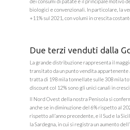
dei consumi di patate è il principale motivo d
biologici e convenzionali. In particolare, la 
+11% sul 2021, con volumi in crescita costant
Due terzi venduti dalla G
La grande distribuzione rappresenta il maggior
transitato da un punto vendita appartenente a i
tratta di 198 mila tonnellate sulle 308 mila t
discount col 12% sono gli unici canali in cresc
Il Nord Ovest della nostra Penisola si confer
anche se in diminuzione del 6% rispetto al 202
rispetto all’anno precedente, e il Sud e la Sic
la Sardegna, in cui si registra un aumento dell