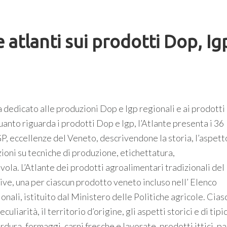
 atlanti sui prodotti Dop, Ig
a dedicato alle produzioni Dop e Igp regionali e ai prodotti
anto riguarda i prodotti Dop e Igp, l’Atlante presenta i 36
, eccellenze del Veneto, descrivendone la storia, l’aspetto
zioni su tecniche di produzione, etichettatura,
vola. L’Atlante dei prodotti agroalimentari tradizionali del
ve, una per ciascun prodotto veneto incluso nell’ Elenco
nali, istituito dal Ministero delle Politiche agricole. Cia
arità, il territorio d’origine, gli aspetti storici e di tipici
erdura, formaggi, carni fresche e lavorate, prodotti ittici, pa