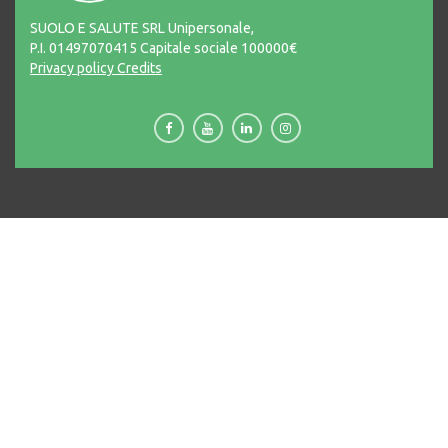
SUOLO E SALUTE SRL Unipersonale,
P.I. 01497070415 Capitale sociale 100000€
Privacy policy
Credits