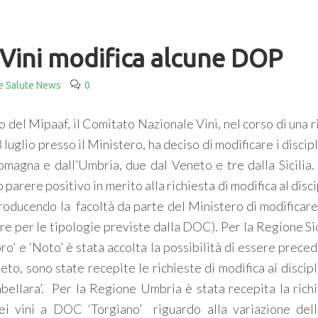
 Vini modifica alcune DOP
e Salute News
0
del Mipaaf, il Comitato Nazionale Vini, nel corso di una r
luglio presso il Ministero, ha deciso di modificare i discipl
magna e dall’Umbria, due dal Veneto e tre dalla Sicilia.
arere positivo in merito alla richiesta di modifica al disc
roducendo la facoltà da parte del Ministero di modificare i
ore per le tipologie previste dalla DOC). Per la Regione Si
ro’ e ‘Noto’ è stata accolta la possibilità di essere prece
to, sono state recepite le richieste di modifica ai discipl
ellara’. Per la Regione Umbria è stata recepita la richi
ei vini a DOC ‘Torgiano’ riguardo alla variazione del