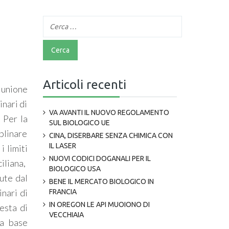
Articoli recenti
iunione
inari di
VA AVANTI IL NUOVO REGOLAMENTO
 Per la
SUL BIOLOGICO UE
iplinare
CINA, DISERBARE SENZA CHIMICA CON
IL LASER
 limiti
NUOVI CODICI DOGANALI PER IL
ciliana,
BIOLOGICO USA
dute dal
BENE IL MERCATO BIOLOGICO IN
inari di
FRANCIA
IN OREGON LE API MUOIONO DI
esta di
VECCHIAIA
la base