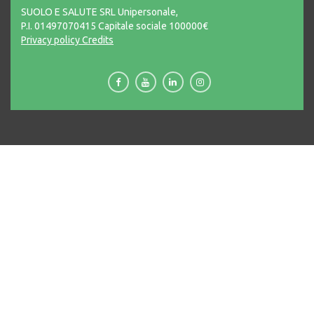
SUOLO E SALUTE SRL Unipersonale,
P.I. 01497070415 Capitale sociale 100000€
Privacy policy
Credits