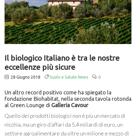
Il biologico Italiano è tra le nostre
eccellenze più sicure
28 Giugno 2018
Suolo e Salute News
0
Un altro record positivo come ha spiegato la
fondazione Biohabitat, nella seconda tavola rotonda
al Green Lounge di
Galleria Cavour
Quello dei prodotti biologici non è più un mercato di
nicchia, ma un giro d’affari da 5,4 miliardi di euro, un
settore agroalimentare da oltre un milione e mezzo di