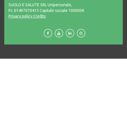
SUOLO E SALUTE SRL Unipersonale,
P.I. 01497070415 Capitale sociale 100000€
Privacy policy
Credits