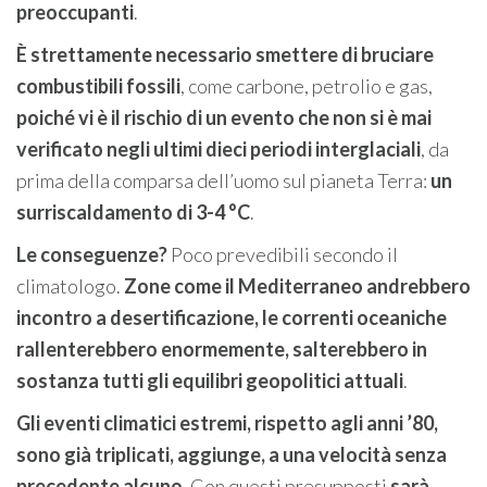
preoccupanti
.
È strettamente necessario smettere di bruciare
combustibili fossili
, come carbone, petrolio e gas,
poiché vi è il rischio di un evento che non si è mai
verificato negli ultimi dieci periodi interglaciali
, da
prima della comparsa dell’uomo sul pianeta Terra:
un
surriscaldamento di 3-4 °C
.
Le conseguenze?
Poco prevedibili secondo il
climatologo.
Zone come il Mediterraneo andrebbero
incontro a desertificazione, le correnti oceaniche
rallenterebbero enormemente, salterebbero in
sostanza tutti gli equilibri geopolitici attuali
.
Gli eventi climatici estremi, rispetto agli anni ’80,
sono già triplicati, aggiunge, a una velocità senza
precedente alcuno
. Con questi presupposti
sarà