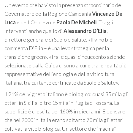
Un evento che ha visto la presenza straordinaria del
Governatore della Regione Campania
Vincenzo De
Luca
e dell’Onorevole
Paola De Micheli
. Tra gli
interventi anche quello di
Alessandro D’Elia
,
direttore generale di Suolo e Salute. «Il vino bio –
commenta D’Elia – è una leva strategica per la
transizione green». «Tra le quasi cinquecento aziende
selezionate dalla Guida ci sono alcune tra le realtà più
rappresentative dell’enologia e della viticoltura
italiana, tra cui tante certificate da Suolo e Salute».
Il 21% del vigneto italiano è biologico: quasi 35 mila gli
ettari in Sicilia, oltre 15 mila in Puglia e Toscana. La
superficie è crescita del 160% in dieci anni. E pensare
che nel 2000 in Italia erano soltanto 70 mila gli ettari
coltivati a vite biologica. Un settore che “macina”