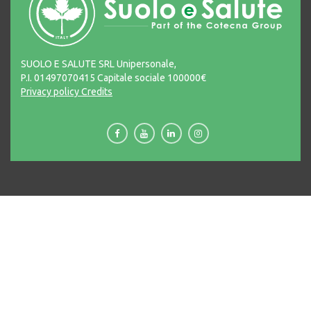
SUOLO E SALUTE SRL Unipersonale,
P.I. 01497070415 Capitale sociale 100000€
Privacy policy
Credits