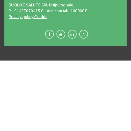
SUOLO E SALUTE SRL Unipersonale,
P.I. 01497070415 Capitale sociale 100000€
Privacy policy
Credits