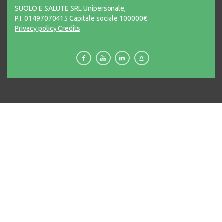
SUOLO E SALUTE SRL Unipersonale,
P.I. 01497070415 Capitale sociale 100000€
Privacy policy
Credits