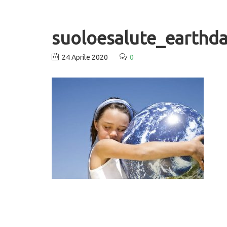
suoloesalute_earthd
24 Aprile 2020
0