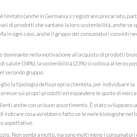
 è limitato (anche in Germania si registrano precariato, par
invasi di prodotti che vantano la loro sostenibilità, anche se 
Ma in ogni caso, anche il grippo dei consumatori convinti ne
tore dominante nella motivazione all’acquisto di prodotti biol
di salute (34%); la sostenibilità (23%) si colloca al terzo po
 del secondo gruppo.
io la tipologia della propria clientela, per individuare la
teresse sui propri prodotti ed espandere le quote di merca
lienti anche con un buon assortimento. È stato sviluppato 
 di indicare cosa avrebbero fatto se le mele biologiche nel l
ro aspettative.
gozio. Non sembra molto, ma sono molti meno i consumatori