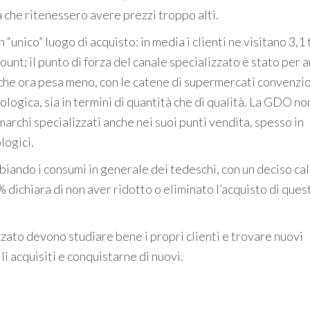
 che ritenessero avere prezzi troppo alti.
 “unico” luogo di acquisto: in media i clienti ne visitano 3,1 
unt; il punto di forza del canale specializzato è stato per a
 che ora pesa meno, con le catene di supermercati convenzio
logica, sia in termini di quantità che di qualità. La GDO non
 marchi specializzati anche nei suoi punti vendita, spesso in
logici.
ndo i consumi in generale dei tedeschi, con un deciso cal
% dichiara di non aver ridotto o eliminato l’acquisto di ques
zzato devono studiare bene i propri clienti e trovare nuovi
i acquisiti e conquistarne di nuovi.