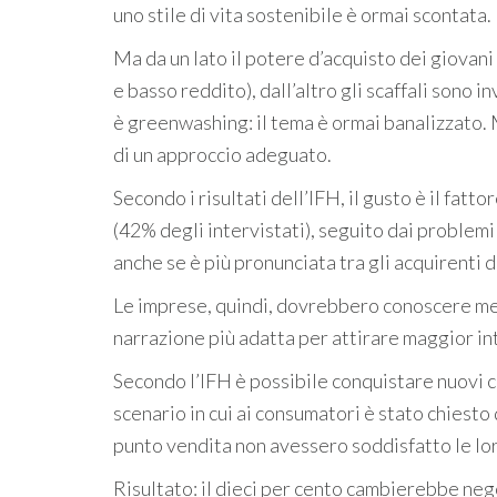
uno stile di vita sostenibile è ormai scontata.
Ma da un lato il potere d’acquisto dei giovani
e basso reddito), dall’altro gli scaffali sono 
è greenwashing: il tema è ormai banalizzato. 
di un approccio adeguato.
Secondo i risultati dell’IFH, il gusto è il fat
(42% degli intervistati), seguito dai problemi 
anche se è più pronunciata tra gli acquirenti
Le imprese, quindi, dovrebbero conoscere megl
narrazione più adatta per attirare maggior in
Secondo l’IFH è possibile conquistare nuovi c
scenario in cui ai consumatori è stato chiesto
punto vendita non avessero soddisfatto le lo
Risultato: il dieci per cento cambierebbe ne