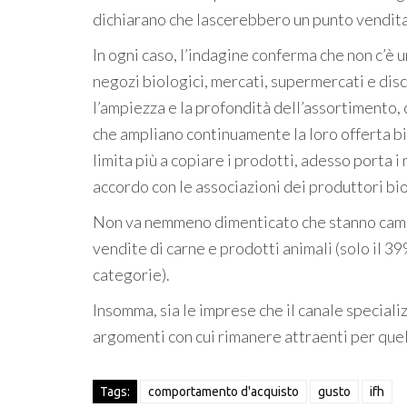
dichiarano che lascerebbero un punto vendita
In ogni caso, l’indagine conferma che non c’è un
negozi biologici, mercati, supermercati e disco
l’ampiezza e la profondità dell’assortimento,
che ampliano continuamente la loro offerta bio
limita più a copiare i prodotti, adesso porta i
accordo con le associazioni dei produttori bio
Non va nemmeno dimenticato che stanno cambia
vendite di carne e prodotti animali (solo il 39
categorie).
Insomma, sia le imprese che il canale speciali
argomenti con cui rimanere attraenti per quell
Tags:
comportamento d'acquisto
gusto
ifh