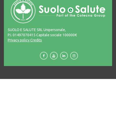
SUOLO E SALUTE SRL Unipersonale,
P.I. 01497070415 Capitale sociale 100000€
Privacy policy
Credits