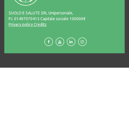
SUOLO E SALUTE SRL Unipersonale,
P.I. 01497070415 Capitale sociale 100000€
Privacy policy
Credits